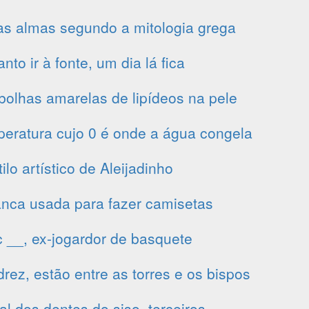
as almas segundo a mitologia grega
anto ir à fonte, um dia lá fica
bolhas amarelas de lipídeos na pele
peratura cujo 0 é onde a água congela
ilo artístico de Aleijadinho
anca usada para fazer camisetas
 __, ex-jogardor de basquete
rez, estão entre as torres e os bispos
al dos dentes do siso, terceiros __