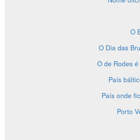
O B
O Dia das Br
O de Rodes é
País bálti
País onde fic
Porto V