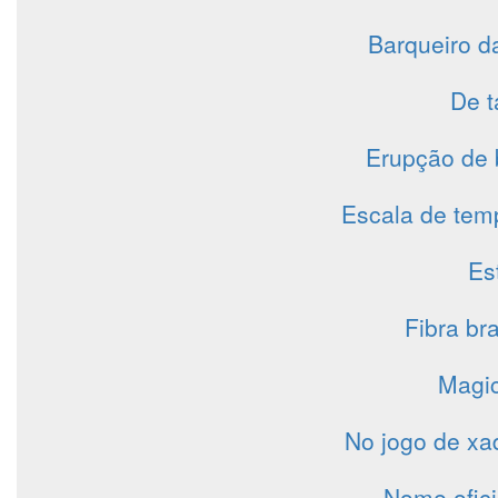
Barqueiro d
De t
Erupção de 
Escala de tem
Est
Fibra br
Magic
No jogo de xad
Nome ofici