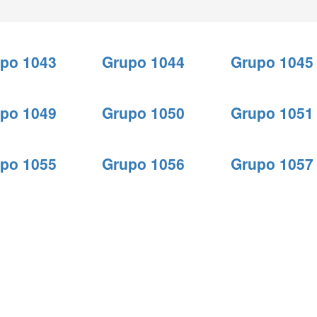
po 1043
Grupo 1044
Grupo 1045
po 1049
Grupo 1050
Grupo 1051
po 1055
Grupo 1056
Grupo 1057