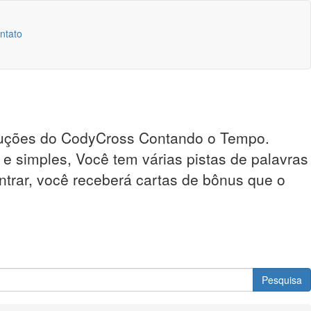
ntato
soluções do CodyCross Contando o Tempo.
 e simples, Você tem várias pistas de palavras
ntrar, você receberá cartas de bônus que o
Pesquisa