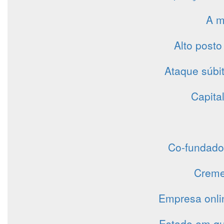
A m
Alto posto
Ataque súbit
Capita
Co-fundado
Creme 
Empresa onli
Estado em qu