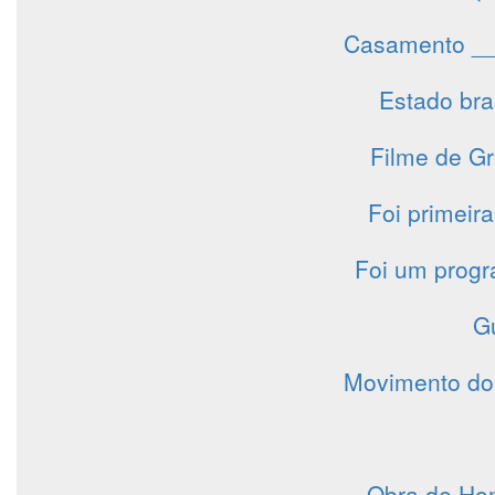
Casamento __:
Estado bras
Filme de Gr
Foi primeir
Foi um progr
Gu
Movimento do
Obra de Hom