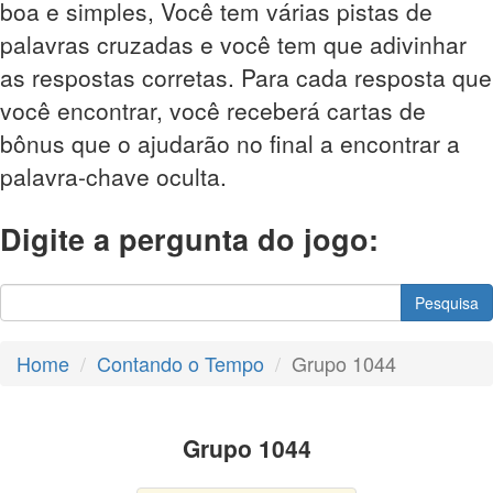
boa e simples, Você tem várias pistas de
palavras cruzadas e você tem que adivinhar
as respostas corretas. Para cada resposta que
você encontrar, você receberá cartas de
bônus que o ajudarão no final a encontrar a
palavra-chave oculta.
Digite a pergunta do jogo:
Pesquisa
Home
Contando o Tempo
Grupo 1044
Grupo 1044