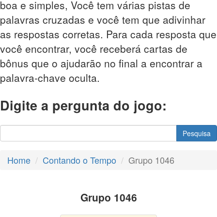
boa e simples, Você tem várias pistas de
palavras cruzadas e você tem que adivinhar
as respostas corretas. Para cada resposta que
você encontrar, você receberá cartas de
bônus que o ajudarão no final a encontrar a
palavra-chave oculta.
Digite a pergunta do jogo:
Pesquisa
Home
Contando o Tempo
Grupo 1046
Grupo 1046