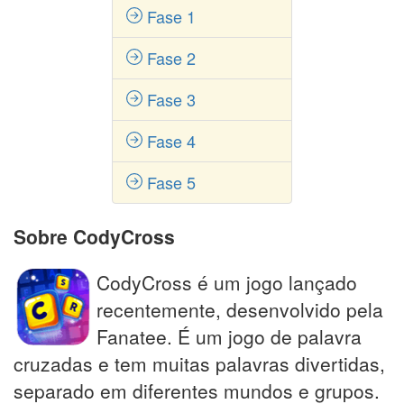
Fase 1
Fase 2
Fase 3
Fase 4
Fase 5
Sobre CodyCross
CodyCross é um jogo lançado
recentemente, desenvolvido pela
Fanatee. É um jogo de palavra
cruzadas e tem muitas palavras divertidas,
separado em diferentes mundos e grupos.