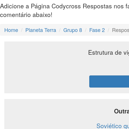
Adicione a Página Codycross Respostas nos f
comentário abaixo!
Home
Planeta Terra
Grupo 8
Fase 2
Respost
Estrutura de v
Outr
Soviético q