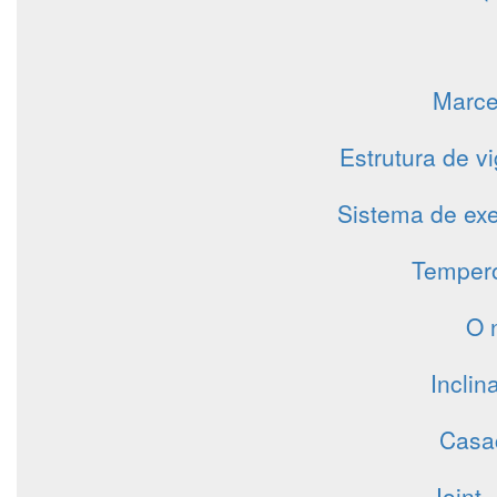
Marce
Estrutura de v
Sistema de exe
Tempero
O 
Incli
Casa
Joint 