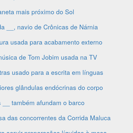
aneta mais próximo do Sol
da __, navio de Crônicas de Nárnia
tura usada para acabamento externo
música de Tom Jobim usada na TV
tras usado para a escrita em línguas
ores glândulas endócrinas do corpo
s __ também afundam o barco
a das concorrentes da Corrida Maluca
ra servir preparações líquidas à mesa