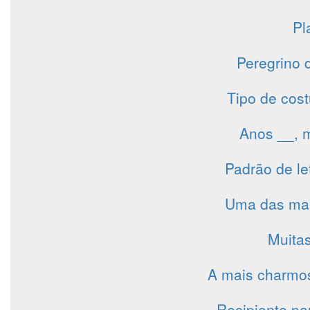
Pl
Peregrino 
Tipo de cos
Anos __, 
Padrão de le
Uma das mai
Muita
A mais charmos
Recipiente pa