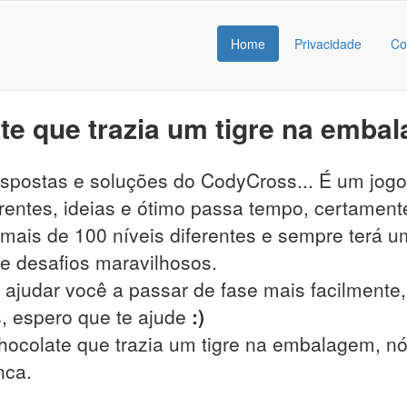
Home
Privacidade
Co
e que trazia um tigre na emba
respostas e soluções do CodyCross... É um jog
entes, ideias e ótimo passa tempo, certamente
ais de 100 níveis diferentes e sempre terá um
s e desafios maravilhosos.
 ajudar você a passar de fase mais facilmente, 
, espero que te ajude
:)
hocolate que trazia um tigre na embalagem, nós
nca.