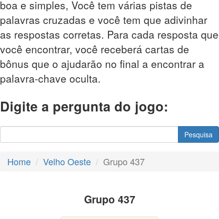
boa e simples, Você tem várias pistas de
palavras cruzadas e você tem que adivinhar
as respostas corretas. Para cada resposta que
você encontrar, você receberá cartas de
bônus que o ajudarão no final a encontrar a
palavra-chave oculta.
Digite a pergunta do jogo:
Pesquisa
Home
Velho Oeste
Grupo 437
Grupo 437