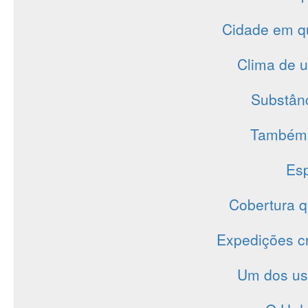
Cidade em qu
Clima de 
Substânc
Também 
Esp
Cobertura q
Expedições cr
Um dos uso