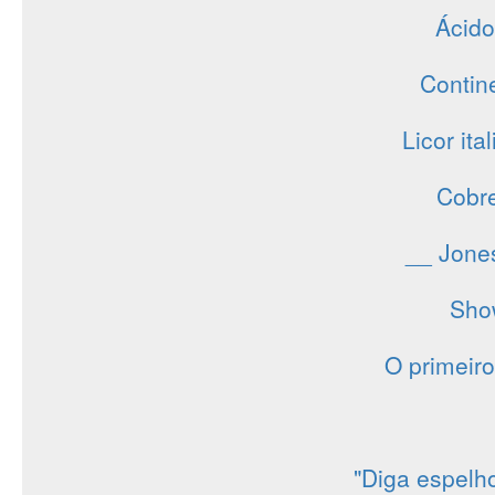
Ácido
Contin
Licor ita
Cobre
__ Jone
Sho
O primeir
"Diga espelh