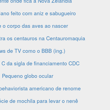
ente onde fica a Nova Zelândia
liano feito com aniz e sabugueiro
 o corpo das aves ao nascer
tra os centauros na Centauromaquia
ws de TV como o BBB (ing.)
o C da sigla de financiamento CDC
Pequeno globo ocular
behaviorista americano de renome
ie de mochila para levar o nenê