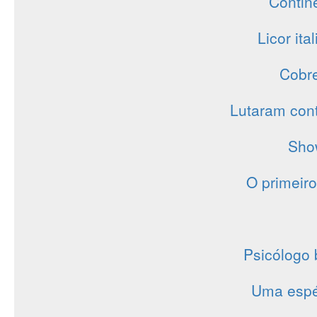
Contin
Licor ita
Cobre
Lutaram con
Sho
O primeir
Psicólogo 
Uma espéc