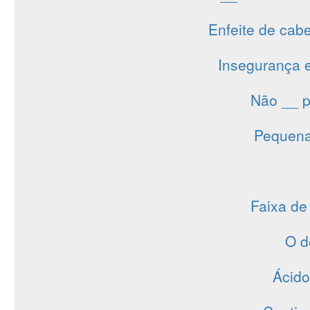
Enfeite de cabe
Insegurança 
Não __ p
Pequena 
Faixa de
O d
Ácido