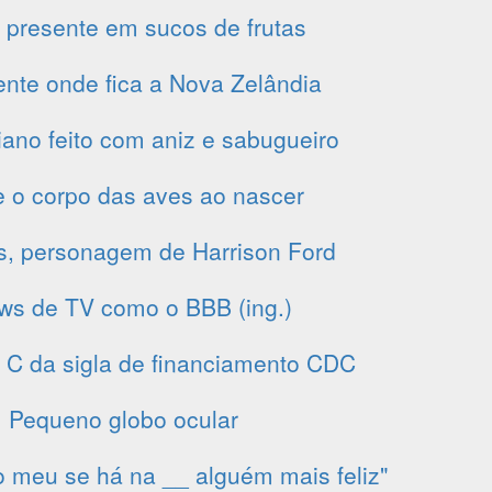
 presente em sucos de frutas
ente onde fica a Nova Zelândia
liano feito com aniz e sabugueiro
 o corpo das aves ao nascer
s, personagem de Harrison Ford
ws de TV como o BBB (ing.)
o C da sigla de financiamento CDC
Pequeno globo ocular
o meu se há na __ alguém mais feliz"