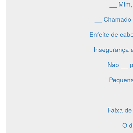
__ Mim,
__ Chamado D
Enfeite de cabe
Insegurança 
Não __ p
Pequena 
Faixa de
O d