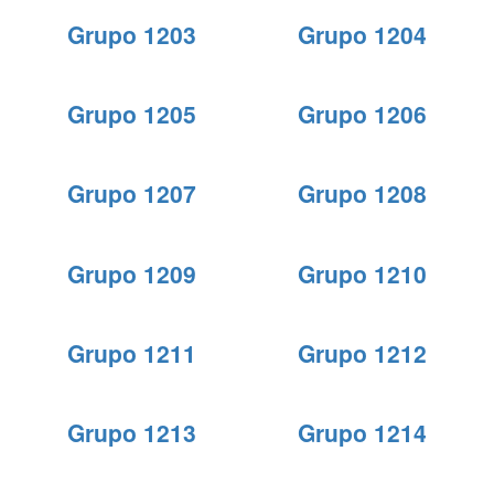
Grupo 1203
Grupo 1204
Grupo 1205
Grupo 1206
Grupo 1207
Grupo 1208
Grupo 1209
Grupo 1210
Grupo 1211
Grupo 1212
Grupo 1213
Grupo 1214