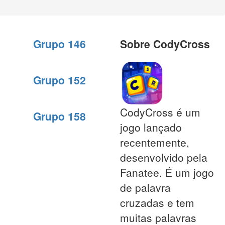
Grupo 146
Sobre CodyCross
Grupo 152
CodyCross é um
Grupo 158
jogo lançado
recentemente,
desenvolvido pela
Fanatee. É um jogo
de palavra
cruzadas e tem
muitas palavras