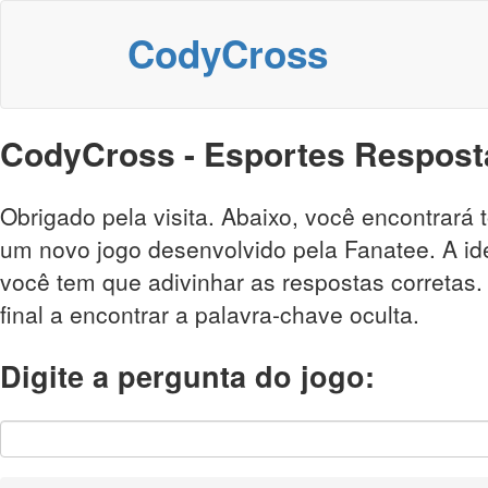
CodyCross
CodyCross - Esportes Respost
Obrigado pela visita. Abaixo, você encontrar
um novo jogo desenvolvido pela Fanatee. A idé
você tem que adivinhar as respostas corretas
final a encontrar a palavra-chave oculta.
Digite a pergunta do jogo: