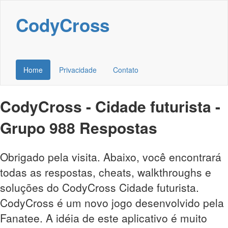
CodyCross
Home
Privacidade
Contato
CodyCross - Cidade futurista -
Grupo 988 Respostas
Obrigado pela visita. Abaixo, você encontrará
todas as respostas, cheats, walkthroughs e
soluções do CodyCross Cidade futurista.
CodyCross é um novo jogo desenvolvido pela
Fanatee. A idéia de este aplicativo é muito