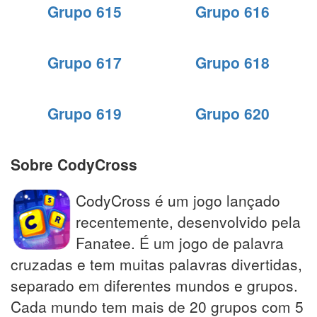
Grupo 615
Grupo 616
Grupo 617
Grupo 618
Grupo 619
Grupo 620
Sobre CodyCross
CodyCross é um jogo lançado
recentemente, desenvolvido pela
Fanatee. É um jogo de palavra
cruzadas e tem muitas palavras divertidas,
separado em diferentes mundos e grupos.
Cada mundo tem mais de 20 grupos com 5