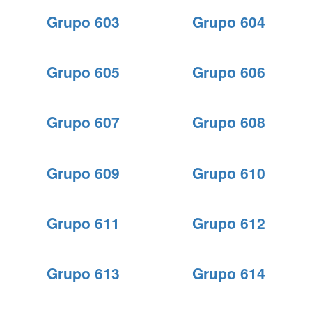
Grupo 603
Grupo 604
Grupo 605
Grupo 606
Grupo 607
Grupo 608
Grupo 609
Grupo 610
Grupo 611
Grupo 612
Grupo 613
Grupo 614