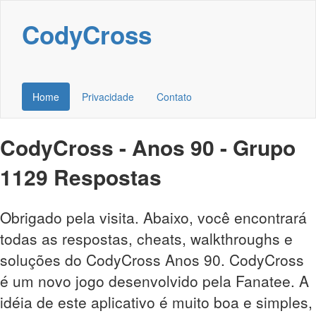
CodyCross
Home
Privacidade
Contato
CodyCross - Anos 90 - Grupo
1129 Respostas
Obrigado pela visita. Abaixo, você encontrará
todas as respostas, cheats, walkthroughs e
soluções do CodyCross Anos 90. CodyCross
é um novo jogo desenvolvido pela Fanatee. A
idéia de este aplicativo é muito boa e simples,