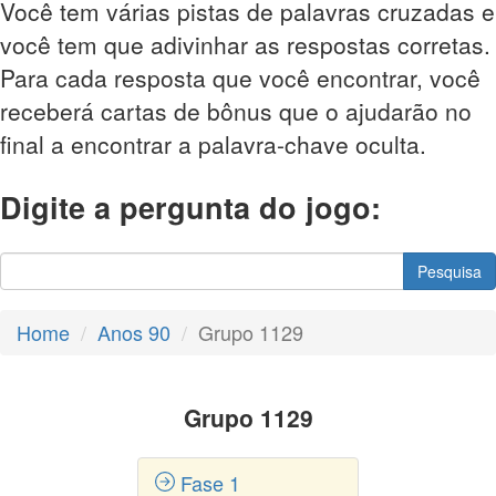
Você tem várias pistas de palavras cruzadas e
você tem que adivinhar as respostas corretas.
Para cada resposta que você encontrar, você
receberá cartas de bônus que o ajudarão no
final a encontrar a palavra-chave oculta.
Digite a pergunta do jogo:
Pesquisa
Home
Anos 90
Grupo 1129
Grupo 1129
Fase 1